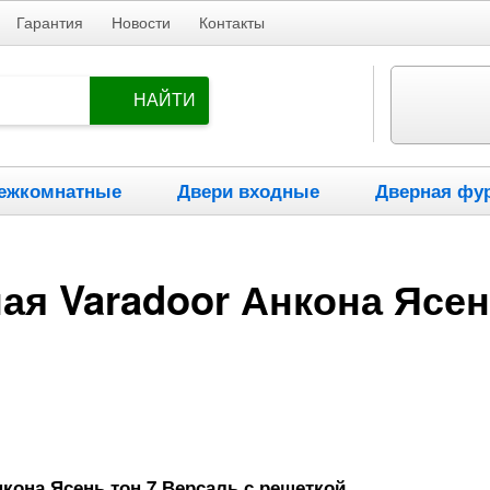
Гарантия
Новости
Контакты
НАЙТИ
ежкомнатные
Двери входные
Дверная фу
я Varadoor Анкона Ясен
кона Ясень тон 7 Версаль с решеткой