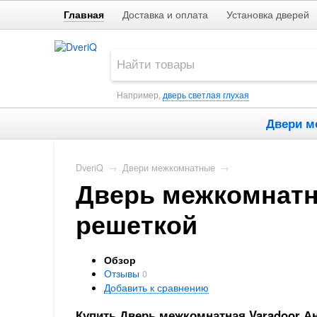
Главная
Доставка и оплата
Установка дверей
Например,
дверь светлая глухая
Двери м
DveriQ
→
Двери межкомнатные
→
Дверь межкомнатна
решеткой
Обзор
Отзывы
0
Добавить к сравнению
Купить Дверь межкомнатная Varadoor Ан