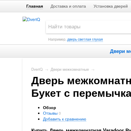
Главная
Доставка и оплата
Установка дверей
Например,
дверь светлая глухая
Двери м
DveriQ
→
Двери межкомнатные
→
Дверь межкомнатна
Букет с перемычк
Обзор
Отзывы
0
Добавить к сравнению
Купить Дверь межкомнатная Varadoor Р