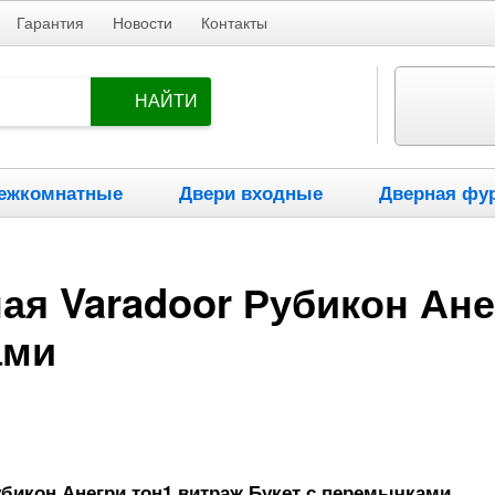
Гарантия
Новости
Контакты
НАЙТИ
ежкомнатные
Двери входные
Дверная фу
я Varadoor Рубикон Ане
ами
убикон Анегри тон1 витраж Букет с перемычками