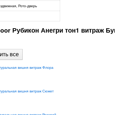
здвижная, Рото-дверь
oor Рубикон Анегри тон1 витраж Б