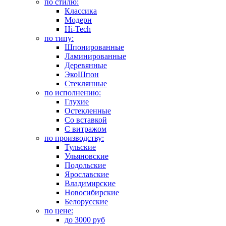
по стилю:
Классика
Модерн
Hi-Tech
по типу:
Шпонированные
Ламинированные
Деревянные
ЭкоШпон
Стеклянные
по исполнению:
Глухие
Остекленные
Со вставкой
С витражом
по производству:
Тульские
Ульяновские
Подольские
Ярославские
Владимирские
Новосибирские
Белорусские
по цене:
до 3000 руб